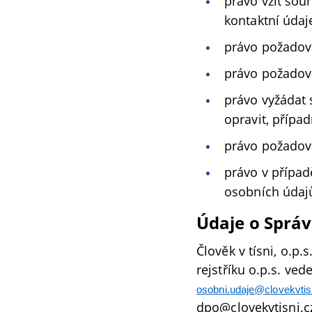
právo vzít sou
kontaktní údaj
právo požadova
právo požadova
právo vyžádat 
opravit, přípa
právo požadova
právo v případ
osobních údajů
Údaje o Správ
Člověk v tísni, o.p.
rejstříku o.p.s. ve
osobni.udaje@clovekvtis
dpo@clovekvtisni.