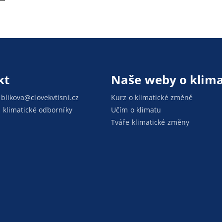
kt
Naše weby o klim
blikova@clovekvtisni.cz
Kurz o klimatické změně
 klimatické odborníky
Učím o klimatu
Tváře klimatické změny