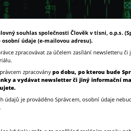
lovný souhlas společnosti Člověk v tísni, o.p.s. (S
 osobní údaje (e-mailovou adresu).
ávce zpracovávat za účelem zasílání newsletteru či 
iálu.
Správcem zpracovány
po dobu, po kterou bude Sp
ky a vydávat newsletter či jiný informační mat
ujete.
ch údajů je prováděno Správcem, osobní údaje nebu
.