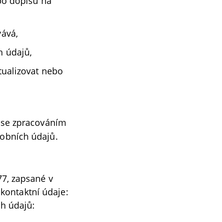
ebo dopisu na
vává,
h údajů,
tualizovat nebo
h se zpracováním
sobních údajů.
277, zapsané v
kontaktní údaje:
h údajů: