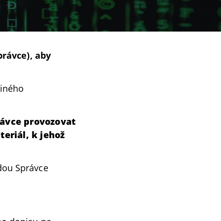
právce), aby
jiného
rávce provozovat
eriál, k jehož
dou Správce