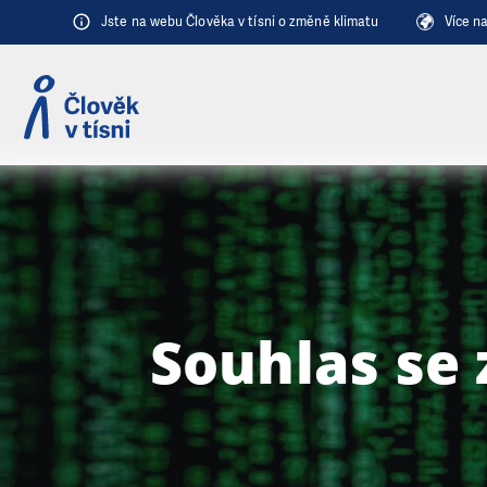
Přeskočit na obsah
Jste na webu Člověka v tísni o změně klimatu
Více n
Souhlas se