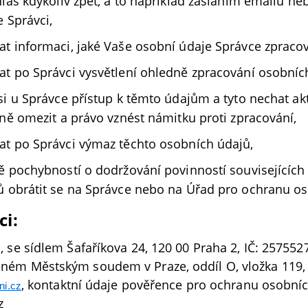
hlas kdykoliv zpět, a to například zasláním emailu n
e Správci,
t informaci, jaké Vaše osobní údaje Správce zpraco
t po Správci vysvětlení ohledně zpracování osobníc
si u Správce přístup k těmto údajům a tyto nechat ak
dně omezit a právo vznést námitku proti zpracování,
t po Správci výmaz těchto osobních údajů,
ě pochybností o dodržování povinností souvisejícíc
 obrátit se na Správce nebo na Úřad pro ochranu o
ci:
s., se sídlem Šafaříkova 24, 120 00 Praha 2, IČ: 25755
deném Městským soudem v Praze, oddíl O, vložka 119, 
, kontaktní údaje pověřence pro ochranu osobníc
ni.cz
cz