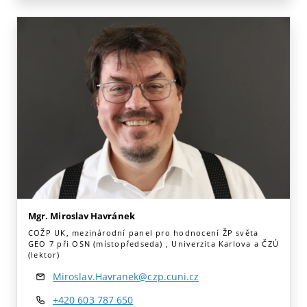
Mgr. Miroslav Havránek
COŽP UK, mezinárodní panel pro hodnocení ŽP světa
GEO 7 při OSN (místopředseda) , Univerzita Karlova a ČZÚ
(lektor)
Miroslav.Havranek@czp.cuni.cz
+420 603 787 650