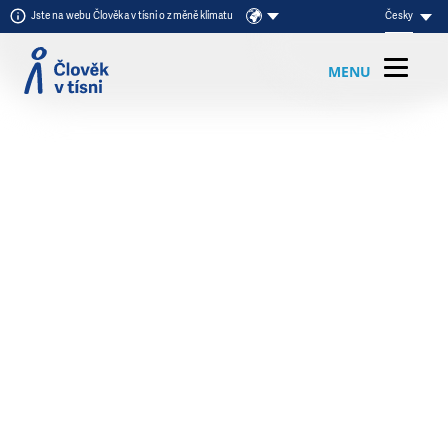
Přeskočit na obsah
Jste na webu Člověka v tísni o změně klimatu
Česky
MENU