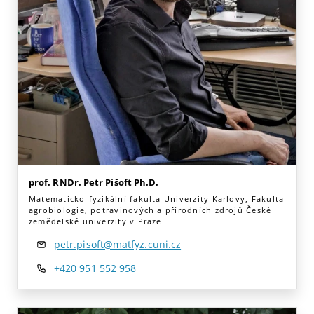
prof. RNDr. Petr Pišoft Ph.D.
Matematicko-fyzikální fakulta Univerzity Karlovy, Fakulta
agrobiologie, potravinových a přírodních zdrojů České
zemědelské univerzity v Praze
petr.pisoft@matfyz.cuni.cz
+420 951 552 958