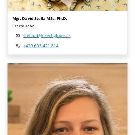
Mgr. David Stella MSc, Ph.D.
CzechGlobe
stella.d@czechglobe.cz
+420 603 421 814