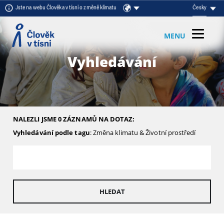
Přeskočit na obsah
Jste na webu Člověka v tísni o změně klimatu
Česky
MENU
Vyhledávání
NALEZLI JSME 0 ZÁZNAMŮ NA DOTAZ:
Vyhledávání podle tagu
: Změna klimatu & Životní prostředí